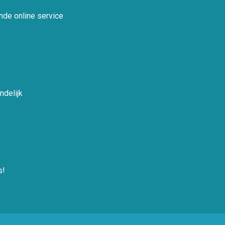
nde online service
ndelijk
s!