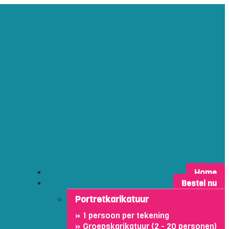
Home
Bestel nu
Portretkarikatuur
1 persoon per tekening
Groepskarikatuur (2 - 20 personen)