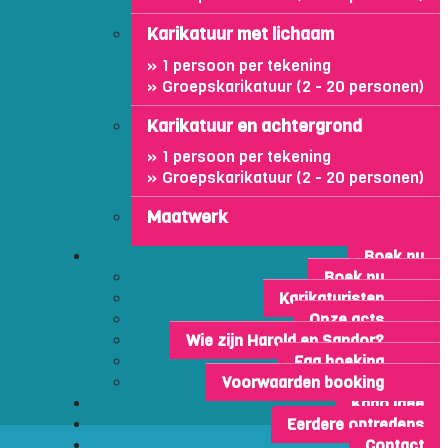
Karikatuur met lichaam
1 persoon per tekening
Groepskarikatuur (2 - 20 personen)
Karikatuur en achtergrond
1 persoon per tekening
Groepskarikatuur (2 - 20 personen)
Maatwerk
Boek nu
Boek nu
Karikaturisten
Onze acts
Wie zijn Harold en Sandor?
Faq boeking
Voorwaarden booking
Kado idee
Eerdere optredens
Contact