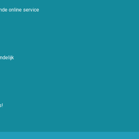
nde online service
ndelijk
s!