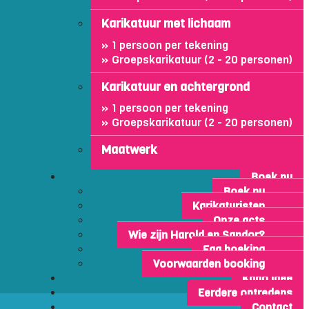
Karikatuur met lichaam
1 persoon per tekening
Groepskarikatuur (2 - 20 personen)
Karikatuur en achtergrond
1 persoon per tekening
Groepskarikatuur (2 - 20 personen)
Maatwerk
Boek nu
Boek nu
Karikaturisten
Onze acts
Wie zijn Harold en Sandor?
Faq boeking
Voorwaarden booking
Kado idee
Eerdere optredens
Contact