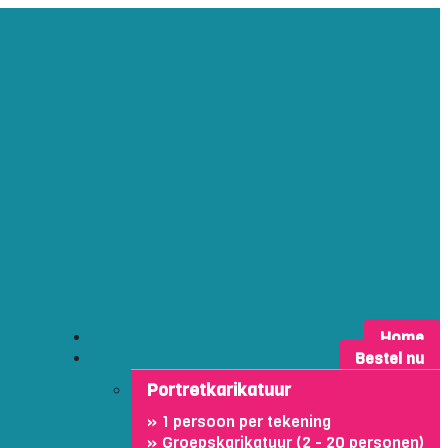
Home
Bestel nu
Portretkarikatuur
1 persoon per tekening
Groepskarikatuur (2 - 20 personen)