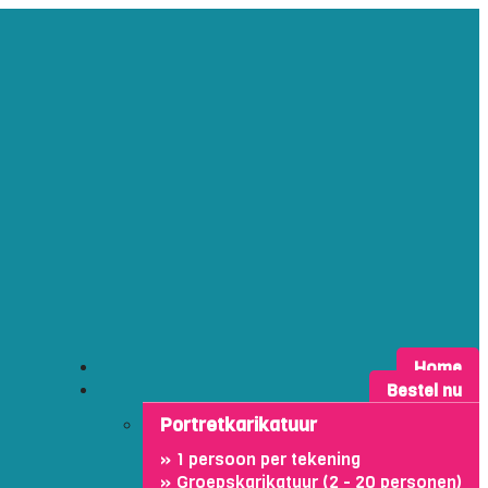
Home
Bestel nu
Portretkarikatuur
1 persoon per tekening
Groepskarikatuur (2 - 20 personen)