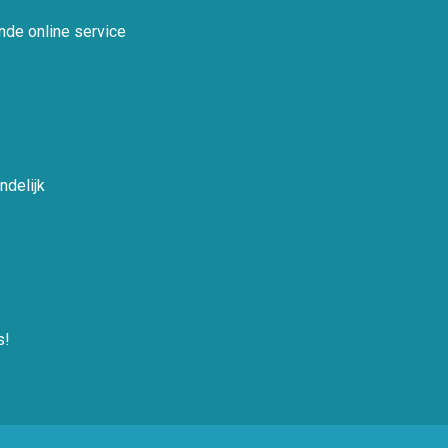
nde online service
ndelijk
s!