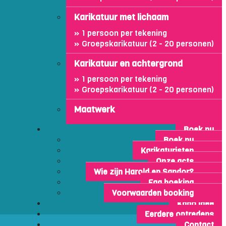
Karikatuur met lichaam
1 persoon per tekening
Groepskarikatuur (2 - 20 personen)
Karikatuur en achtergrond
1 persoon per tekening
Groepskarikatuur (2 - 20 personen)
Maatwerk
Boek nu
Boek nu
Karikaturisten
Onze acts
Wie zijn Harold en Sandor?
Faq boeking
Voorwaarden booking
Kado idee
Eerdere optredens
Contact